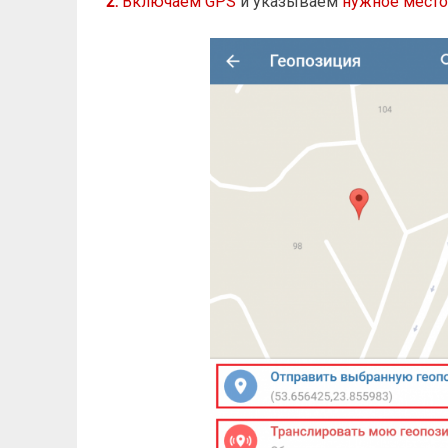
2.
Включаем GPS
и указываем
нужное мест