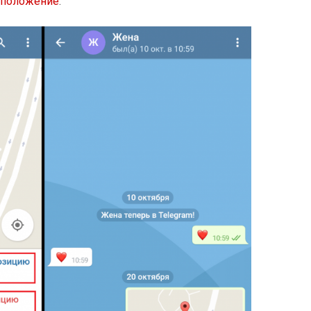
оположение
.