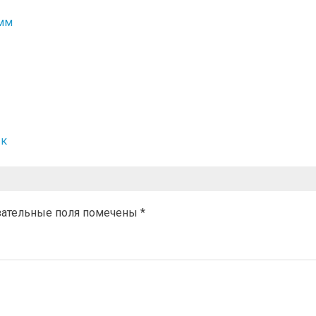
амм
ык
зательные поля помечены
*