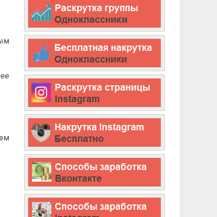
ным
щее
аем