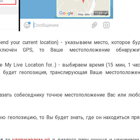
end your current location) - указываем место, которое бу
включён GPS, то Ваше местоположение обнаружит
e My Live Location for...) - выбираем время (15 мин, 1 час
ге будет геопозиция, транслирующая Ваше местоположе
казать собеседнику точное местоположение Вас или люб
ою геопозицию, то Вы будет знать, где он находиться пр
м
, то
удерживаем
её
в диалоге пару секунд и нажимаем