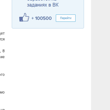
дет
ся
, 8
ние
ого
ямо
 на