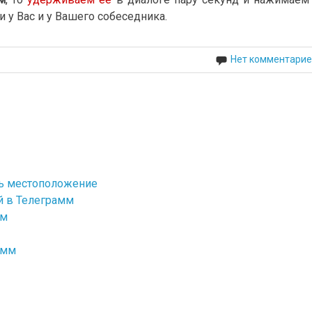
и у Вас и у Вашего собеседника.
Нет комментарие
ть местоположение
й в Телеграмм
мм
амм