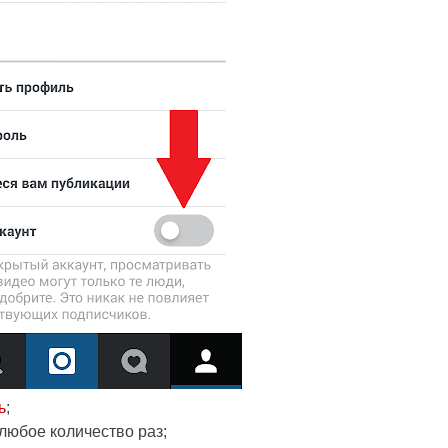
ь
;
юбое количество раз;